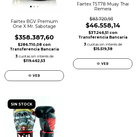
Fairtex TST78 Muay Thai
Remera
$83.720,93
Fairtex BGV Premium
$46.558,14
One X Mr. Sabotage
$37.246,51
con
$358.387,60
Transferencia Bancaria
3
cuotas sin interés de
$286.710,08
con
$15.519,38
Transferencia Bancaria
3
cuotas sin interés de
$119.462,53
VER
VER
SIN STOCK