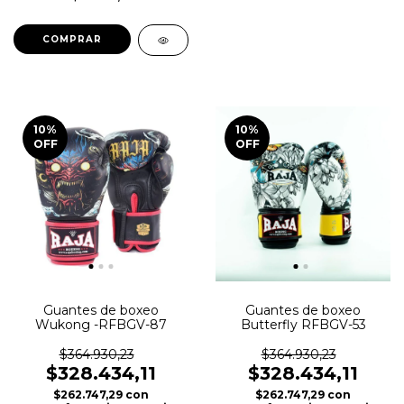
COMPRAR
10
%
10
%
OFF
OFF
Guantes de boxeo
Guantes de boxeo
Wukong -RFBGV-87
Butterfly RFBGV-53
$364.930,23
$364.930,23
$328.434,11
$328.434,11
$262.747,29
con
$262.747,29
con