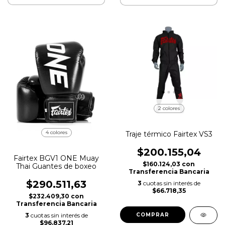
2 colores
4 colores
Traje térmico Fairtex VS3
$200.155,04
Fairtex BGV1 ONE Muay
$160.124,03
con
Thai Guantes de boxeo
Transferencia Bancaria
$290.511,63
3
cuotas sin interés de
$66.718,35
$232.409,30
con
Transferencia Bancaria
COMPRAR
3
cuotas sin interés de
$96.837,21