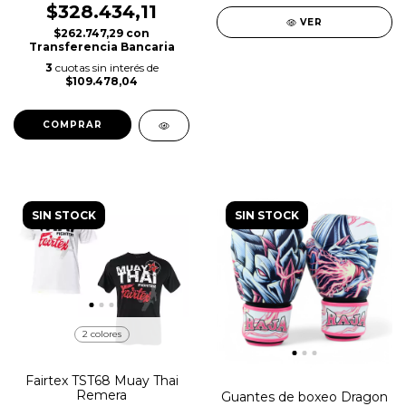
$328.434,11
VER
$262.747,29
con
Transferencia Bancaria
3
cuotas sin interés de
$109.478,04
COMPRAR
SIN STOCK
SIN STOCK
2 colores
Fairtex TST68 Muay Thai
Remera
Guantes de boxeo Dragon