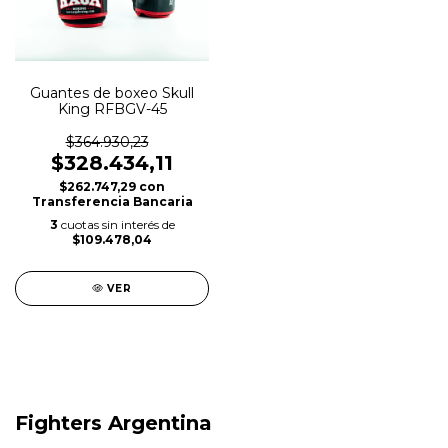
Guantes de boxeo Skull
King RFBGV-45
$364.930,23
$328.434,11
$262.747,29
con
Transferencia Bancaria
3
cuotas sin interés de
$109.478,04
VER
Fighters Argentina