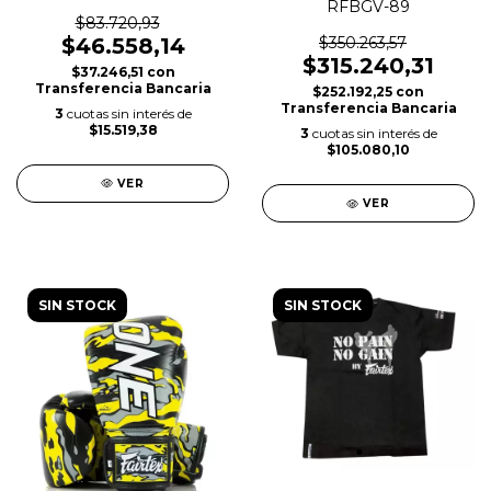
RFBGV-89
$83.720,93
$46.558,14
$350.263,57
$315.240,31
$37.246,51
con
Transferencia Bancaria
$252.192,25
con
Transferencia Bancaria
3
cuotas sin interés de
$15.519,38
3
cuotas sin interés de
$105.080,10
VER
VER
SIN STOCK
SIN STOCK