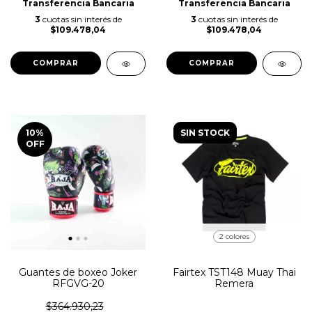
Transferencia Bancaria
Transferencia Bancaria
3
cuotas sin interés de
3
cuotas sin interés de
$109.478,04
$109.478,04
COMPRAR
COMPRAR
10
%
SIN STOCK
OFF
2 colores
Guantes de boxeo Joker
Fairtex TST148 Muay Thai
RFGVG-20
Remera
$364.930,23