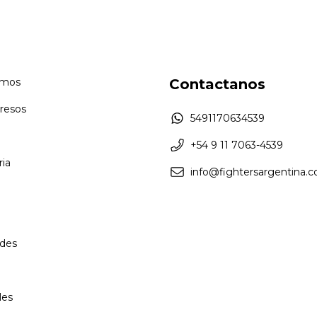
omos
Contactanos
resos
5491170634539
+54 9 11 7063-4539
ia
info@fightersargentina.c
des
les