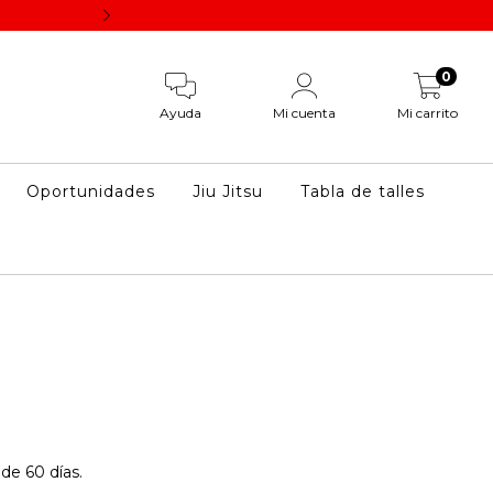
Los descuentos por pago vía transferencia se aplican un
0
Ayuda
Mi cuenta
Mi carrito
Oportunidades
Jiu Jitsu
Tabla de talles
de 60 días.