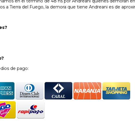
chamos en el término de 48 hs por Andreani quienes demoran entr
os a Tierra del Fuego, la demora que tiene Andreani es de aprox
les?
go?
dios de pago: