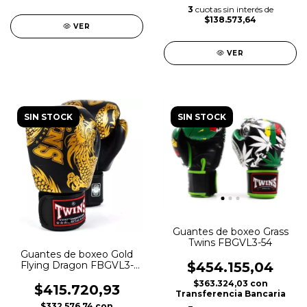
3
cuotas sin interés de
$138.573,64
VER
VER
SIN STOCK
SIN STOCK
Guantes de boxeo Grass
Twins FBGVL3-54
Guantes de boxeo Gold
Flying Dragon FBGVL3-
$454.155,04
49GD
$363.324,03
con
$415.720,93
Transferencia Bancaria
$332.576,74
con