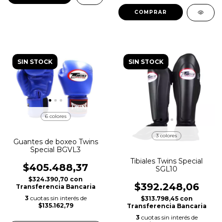
COMPRAR
SIN STOCK
SIN STOCK
6 colores
3 colores
Guantes de boxeo Twins
Special BGVL3
Tibiales Twins Special
$405.488,37
SGL10
$324.390,70
con
$392.248,06
Transferencia Bancaria
3
cuotas sin interés de
$313.798,45
con
$135.162,79
Transferencia Bancaria
3
cuotas sin interés de