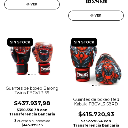
$130.749,35
VER
VER
SIN STOCK
SIN STOCK
Guantes de boxeo Barong
Twins FBGVL3-59
Guantes de boxeo Red
$437.937,98
Kabuki FBGVL3-58RD
$350.350,38
con
$415.720,93
Transferencia Bancaria
3
cuotas sin interés de
$332.576,74
con
$145.979,33
Transferencia Bancaria