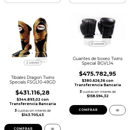
2 colores
Guantes de boxeo Twins
2 colores
Special BGVL14
$475.782,95
Tibiales Dragon Twins
$380.626,36
con
Specials FSGL10-49GD
Transferencia Bancaria
$431.116,28
3
cuotas sin interés de
$158.594,32
$344.893,02
con
Transferencia Bancaria
COMPRAR
3
cuotas sin interés de
$143.705,43
COMPRAR