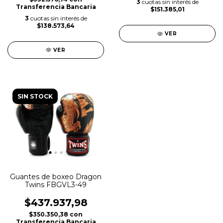
3
cuotas sin interés de
Transferencia Bancaria
$151.385,01
3
cuotas sin interés de
$138.573,64
VER
VER
SIN STOCK
Guantes de boxeo Dragon
Twins FBGVL3-49
$437.937,98
$350.350,38
con
Transferencia Bancaria