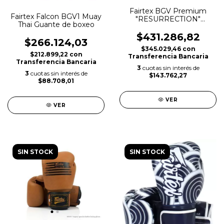
Fairtex BGV Premium
Fairtex Falcon BGV1 Muay
"RESURRECTION"
Thai Guante de boxeo
Guantes de muay thai
$431.286,82
$266.124,03
$345.029,46
con
$212.899,22
con
Transferencia Bancaria
Transferencia Bancaria
3
cuotas sin interés de
3
cuotas sin interés de
$143.762,27
$88.708,01
VER
VER
SIN STOCK
SIN STOCK