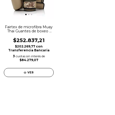
Fairtex de microfibra Muay
Thai Guantes de boxeo -
BGV25, FDay2 Edición
limitada
$252.837,21
$202.269,77
con
Transferencia Bancaria
3
cuotas sin interés de
$84.279,07
VER