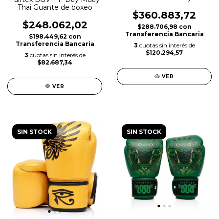
Guante de boxeo - Edición
Thai Guante de boxeo
limitada
$360.883,72
$248.062,02
$288.706,98
con
Transferencia Bancaria
$198.449,62
con
Transferencia Bancaria
3
cuotas sin interés de
$120.294,57
3
cuotas sin interés de
$82.687,34
VER
VER
SIN STOCK
SIN STOCK