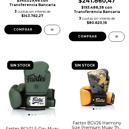
$241.860,47
$345.029,46
con
Transferencia Bancaria
$193.488,38
con
3
cuotas sin interés de
Transferencia Bancaria
$143.762,27
3
cuotas sin interés de
$80.620,16
COMPRAR
COMPRAR
SIN STOCK
SIN STOCK
Fairtex BGV26 Harmony
Size Premium Muay Thai
Fairtex BGV11 F-Day Muay