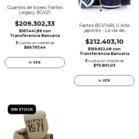
Guantes de boxeo Fairtex
Legacy BGV21
$209.302,33
Fairtex BGV14BLU Arte
japonés - La ola de
$167.441,86
con
Kanagawa 1829 Guante
Transferencia Bancaria
de boxeo Muay Thai
$212.403,10
3
cuotas sin interés de
$69.767,44
$169.922,48
con
Transferencia Bancaria
3
cuotas sin interés de
VER
$70.801,03
VER
SIN STOCK