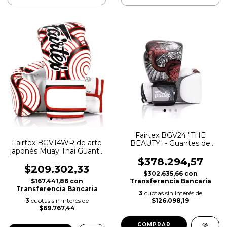
Fairtex BGV24 "THE
Fairtex BGV14WR de arte
BEAUTY" - Guantes de
japonés Muay Thai Guante
edición limitada
de boxeo
$378.294,57
$209.302,33
$302.635,66
con
$167.441,86
con
Transferencia Bancaria
Transferencia Bancaria
3
cuotas sin interés de
3
cuotas sin interés de
$126.098,19
$69.767,44
COMPRAR