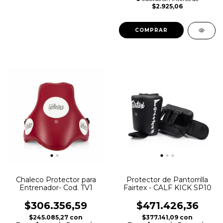
$2.925,06
COMPRAR
Chaleco Protector para
Protector de Pantorrilla
Entrenador- Cod. TV1
Fairtex - CALF KICK SP10
$306.356,59
$471.426,36
$245.085,27
con
$377.141,09
con