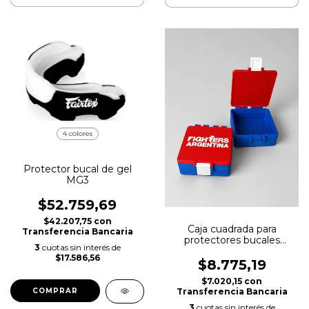
4 colores
Protector bucal de gel
MG3
$52.759,69
$42.207,75
con
Caja cuadrada para
Transferencia Bancaria
protectores bucales
3
cuotas sin interés de
Figthers Argentina
$17.586,56
$8.775,19
$7.020,15
con
Transferencia Bancaria
COMPRAR
3
cuotas sin interés de